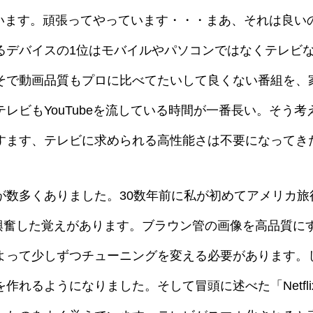
っています。頑張ってやっています・・・まあ、それは良
るデバイスの1位はモバイルやパソコンではなくテレビな
そで動画品質もプロに比べてたいして良くない番組を、
レビもYouTubeを流している時間が一番長い。そう
すます、テレビに求められる高性能さは不要になってき
数多くありました。30数年前に私が初めてアメリカ旅
私は興奮した覚えがあります。ブラウン管の画像を高品質
よって少しずつチューニングを変える必要があります。
作れるようになりました。そして冒頭に述べた「Netfl